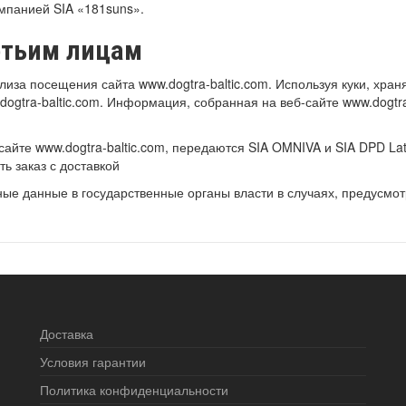
панией SIA ​​«181suns».
етьим лицам
иза посещения сайта www.dogtra-baltic.com. Используя куки, хран
gtra-baltic.com. Информация, собранная на веб-сайте www.dogtra-
айте www.dogtra-baltic.com, передаются SIA OMNIVA и SIA DPD Latv
ь заказ с доставкой
ные данные в государственные органы власти в случаях, предусм
Доставка
Условия гарантии
Политика конфиденциальности