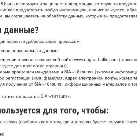
181suns использует и защищает информацию, которую вы предостав
росит вас предоставить любую информацию, она используется, обраб
, вы соглашаетесь на обработку данных, которые вы предоставляе
и данные?
ии является добровольным процессом.
ующие персональные данные:
ении и использовании веб-сайта www.dogtra-baltic.com (включая
льзуете для просмотра страницы);
орые произошли между вами и SIA «181suns» (включая информаци
и регистрации (имя, фамилия, адрес электронной почты, номер т
 получения от SIA «181suns» информационных материалов о тов
хотите отправить в SIA «181suns».
ользуется для того, чтобы:
аказах (сообщить вам о том, где и когда вы будете получать заказ
ы;