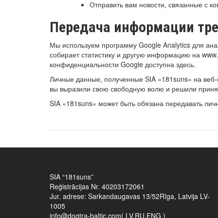
Отправить вам новости, связанные с ком
Передача информации тр
Мы используем программу Google Analytics для анал
собирает статистику и другую информацию на www.do
конфиденциальности Google доступна
здесь.
Личные данные, полученные SIA «181suns» на веб-с
вы выразили свою свободную волю и решили принят
SIA «181suns» может быть обязана передавать лич
SIA “181suns”
Reģistrācijas Nr. 40203172061
Jur. adrese: Sarkandaugavas 13/52Rīga, Latvija LV-
1005
info@dogtra-baltic.com( LV,RU,ENG )