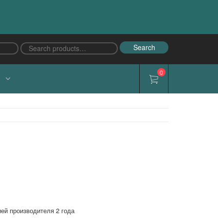
Search
Search
for:
0
Й
ией производителя 2 года