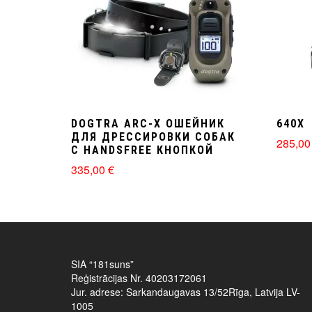
DOGTRA ARC-X ОШЕЙНИК
640X
ДЛЯ ДРЕССИРОВКИ СОБАК
285,0
С HANDSFREE КНОПКОЙ
335,00
€
SIA “181suns”
Reģistrācijas Nr. 40203172061
Jur. adrese: Sarkandaugavas 13/52Rīga, Latvija LV-
1005