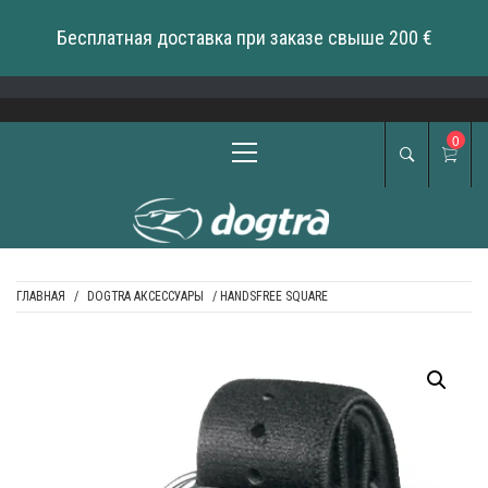
Бесплатная доставка при заказе свыше 200 €
Skip
to
content
Primary
0
Menu
ГЛАВНАЯ
/
DOGTRA АКСЕССУАРЫ
/ HANDSFREE SQUARE
DOGTRA BALTIC