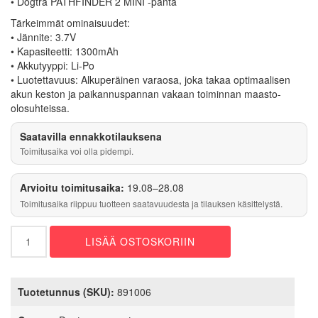
• Dogtra PATHFINDER 2 MINI -panta
Tärkeimmät ominaisuudet:
• Jännite: 3.7V
• Kapasiteetti: 1300mAh
• Akkutyyppi: Li-Po
• Luotettavuus: Alkuperäinen varaosa, joka takaa optimaalisen
akun keston ja paikannuspannan vakaan toiminnan maasto-
olosuhteissa.
Saatavilla ennakkotilauksena
Toimitusaika voi olla pidempi.
Arvioitu toimitusaika:
19.08–28.08
Toimitusaika riippuu tuotteen saatavuudesta ja tilauksen käsittelystä.
3.7V
LISÄÄ OSTOSKORIIN
1300mAh
Li-
Po
Akku
Tuotetunnus (SKU):
891006
Dogtra
PATHFINDER