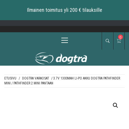
Ilmainen toimitus yli 200 € tilauksille
Skip
to
content
Primary
0
Menu
ETUSIVU
/
DOGTRA VARAOSAT
/ 3.7V 1300MAH LI-PO AKKU DOGTRA PATHFINDER
MINI / PATHFINDER 2 MINI PANTAAN
DOGTRA BALTIC