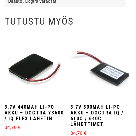
Osasto:
Dogtra varaosat
MINI
/
PATHFINDER
TUTUSTU MYÖS
2
MINI
Pantaan
määrä
3.7V 440MAH LI-PO
3.7V 500MAH LI-PO
AKKU – DOGTRA YS600
AKKU – DOGTRA IQ /
/ IQ FLEX LÄHETIN
610C / 640C
LÄHETTIMET
34,70
€
34,70
€