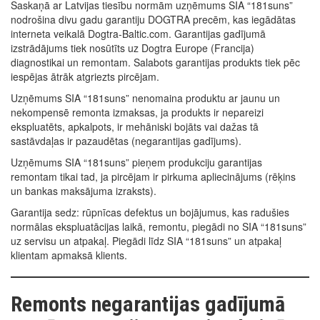
Saskaņā ar Latvijas tiesību normām uzņēmums SIA “181suns”
nodrošina divu gadu garantiju DOGTRA precēm, kas iegādātas
interneta veikalā Dogtra-Baltic.com. Garantijas gadījumā
izstrādājums tiek nosūtīts uz Dogtra Europe (Francija)
diagnostikai un remontam. Salabots garantijas produkts tiek pēc
iespējas ātrāk atgriezts pircējam.
Uzņēmums SIA “181suns” nenomaina produktu ar jaunu un
nekompensē remonta izmaksas, ja produkts ir nepareizi
ekspluatēts, apkalpots, ir mehāniski bojāts vai dažas tā
sastāvdaļas ir pazaudētas (negarantijas gadījums).
Uzņēmums SIA “181suns” pieņem produkciju garantijas
remontam tikai tad, ja pircējam ir pirkuma apliecinājums (rēķins
un bankas maksājuma izraksts).
Garantija sedz: rūpnīcas defektus un bojājumus, kas radušies
normālas ekspluatācijas laikā, remontu, piegādi no SIA “181suns”
uz servisu un atpakaļ. Piegādi līdz SIA “181suns” un atpakaļ
klientam apmaksā klients.
Remonts negarantijas gadījumā