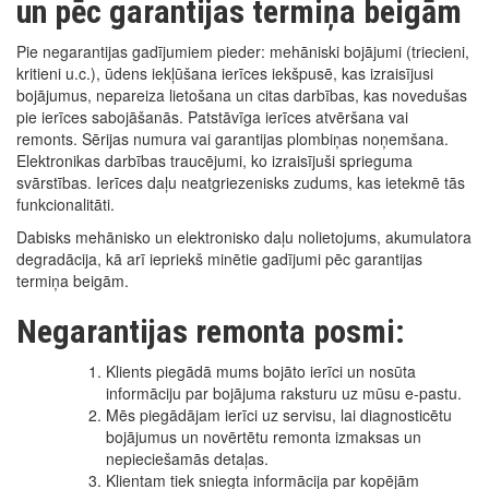
un pēc garantijas termiņa beigām
Pie negarantijas gadījumiem pieder: mehāniski bojājumi (triecieni,
kritieni u.c.), ūdens iekļūšana ierīces iekšpusē, kas izraisījusi
bojājumus, nepareiza lietošana un citas darbības, kas novedušas
pie ierīces sabojāšanās. Patstāvīga ierīces atvēršana vai
remonts. Sērijas numura vai garantijas plombiņas noņemšana.
Elektronikas darbības traucējumi, ko izraisījuši sprieguma
svārstības. Ierīces daļu neatgriezenisks zudums, kas ietekmē tās
funkcionalitāti.
Dabisks mehānisko un elektronisko daļu nolietojums, akumulatora
degradācija, kā arī iepriekš minētie gadījumi pēc garantijas
termiņa beigām.
Negarantijas remonta posmi:
Klients piegādā mums bojāto ierīci un nosūta
informāciju par bojājuma raksturu uz mūsu e-pastu.
Mēs piegādājam ierīci uz servisu, lai diagnosticētu
bojājumus un novērtētu remonta izmaksas un
nepieciešamās detaļas.
Klientam tiek sniegta informācija par kopējām