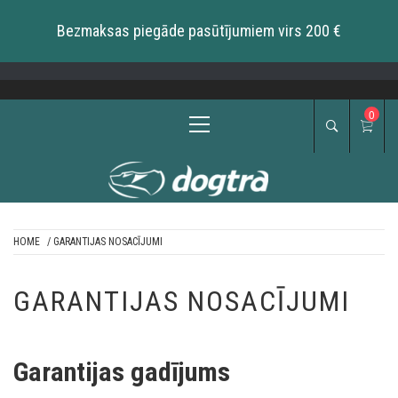
Bezmaksas piegāde pasūtījumiem virs 200 €
Skip
to
content
Primary
0
Menu
HOME
/ GARANTIJAS NOSACĪJUMI
DOGTRA BALTIC
GARANTIJAS NOSACĪJUMI
Garantijas gadījums