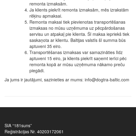
remonta izmaksām.
Ja klients piekrīt remonta izmaksām, mēs izrakstām
rēķinu apmaksai.
Remonta maksai tiek pievienotas transportēšanas
izmaksas no mūsu uzņēmuma uz pēcpārdošanas
servisu un atpakaļ pie klienta. Šī maksa iepriekš tiek
saskaņota ar klientu. Baltijas valstīs šī summa būs
aptuveni 35 eiro.
Transportēšanas izmaksas var samazināties līdz
aptuveni 15 eiro, ja klients piekrīt saņemt ierīci pēc
remonta kopā ar mūsu uzņēmuma nākamo preču
piegādi.
Ja jums ir jautājumi, sazinieties ar mums: info@dogtra-baltic.com
SIA “181suns”
Reģistrācijas Nr. 40203172061