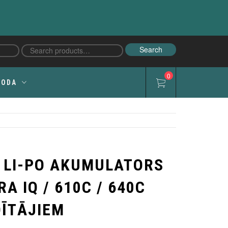
Search
Search
for:
0
LODA
 LI-PO AKUMULATORS
A IQ / 610C / 640C
DĪTĀJIEM