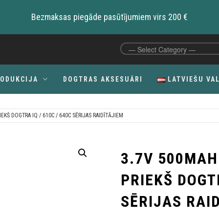
Bezmaksas piegāde pasūtījumiem virs 200 €
RODUKCIJA
DOGTRAS AKSESUĀRI
LATVIEŠU VA
EKŠ DOGTRA IQ / 610C / 640C SĒRIJAS RAIDĪTĀJIEM
C
3.7V 500MAH
PRIEKŠ DOGTR
SĒRIJAS RAI