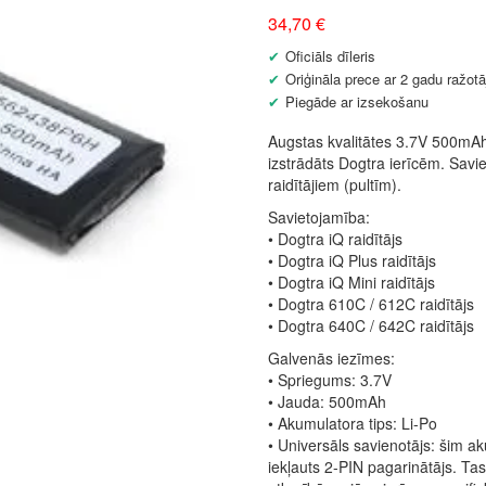
34,70
€
Oficiāls dīleris
Oriģināla prece ar 2 gadu ražotā
Piegāde ar izsekošanu
Augstas kvalitātes 3.7V 500mAh 
izstrādāts Dogtra ierīcēm. Sav
raidītājiem (pultīm).
Savietojamība:
• Dogtra iQ raidītājs
• Dogtra iQ Plus raidītājs
• Dogtra iQ Mini raidītājs
• Dogtra 610C / 612C raidītājs
• Dogtra 640C / 642C raidītājs
Galvenās iezīmes:
• Spriegums: 3.7V
• Jauda: 500mAh
• Akumulatora tips: Li-Po
• Universāls savienotājs: šim ak
iekļauts 2-PIN pagarinātājs. Ta