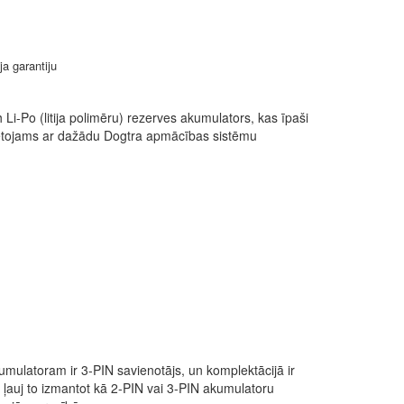
ja garantiju
Li-Po (litija polimēru) rezerves akumulators, kas īpaši
ietojams ar dažādu Dogtra apmācības sistēmu
umulatoram ir 3-PIN savienotājs, un komplektācijā ir
s ļauj to izmantot kā 2-PIN vai 3-PIN akumulatoru