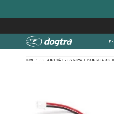
Skip
to
content
P
HOME
/
DOGTRA AKSESUĀRI
/ 3.7V 500MAH LI-PO AKUMULATORS PRI
DOGTRA BALTI