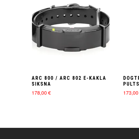
ARC 800 / ARC 802 E-KAKLA
DOGT
SIKSNA
PULT
178,00
€
173,0