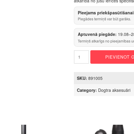
atkarībā no jūsu ierīces specif
Pieejams priekšpasūtīšanai
Piegādes termiņš var būt garāks.
Aptuvenā piegāde:
19.08–2
Termiņš atkarīgs no pieejamības u
3.7V
PIEVIENOT
500mAh
Li-
Po
akumulators
SKU:
891005
priekš
Dogtra
Category:
Dogtra aksesuāri
iQ
/
610C
/
640C
sērijas
raidītājiem