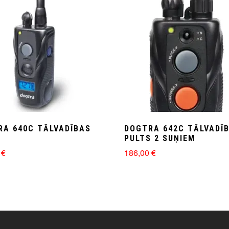
quantity
RA 640C TĀLVADĪBAS
DOGTRA 642C TĀLVADĪ
S
PULTS 2 SUŅIEM
0
€
186,00
€