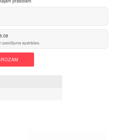
iskajām prasībām.
8.08
n pasūtījuma apstrādes.
 GROZAM