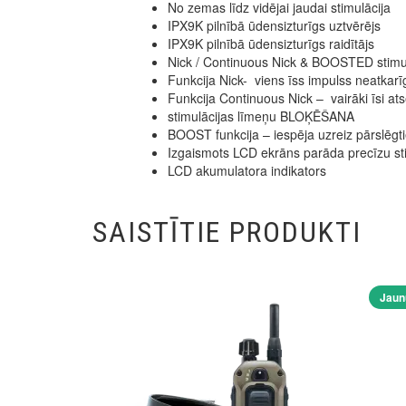
No zemas līdz vidējai jaudai stimulācija
IPX9K pilnībā ūdensizturīgs uztvērējs
IPX9K pilnībā ūdensizturīgs raidītājs
Nick / Continuous Nick & BOOSTED stimu
Funkcija Nick- viens īss impulss neatkarī
Funkcija Continuous Nick – vairāki īsi ats
stimulācijas līmeņu BLOĶĒŠANA
BOOST funkcija – iespēja uzreiz pārslēgtie
Izgaismots LCD ekrāns parāda precīzu sti
LCD akumulatora indikators
SAISTĪTIE PRODUKTI
Jaun