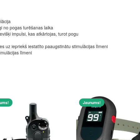
lācija
gi no pogas turēšanas laika
evišķi impulsi, kas atkārtojas, turot pogu
s uz iepriekš iestatīto paaugstinātu stimulācijas līmeni
mulācijas līmeni
ums!
Jaunums!