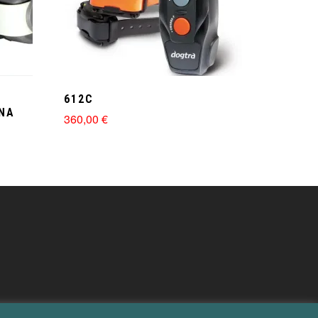
612C
NA
360,00
€