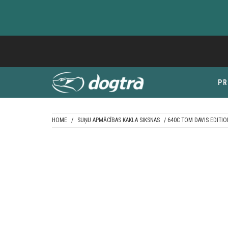
Skip
to
content
P
HOME
/
SUŅU APMĀCĪBAS KAKLA SIKSNAS
/ 640C TOM DAVIS EDITIO
DOGTRA BALTI