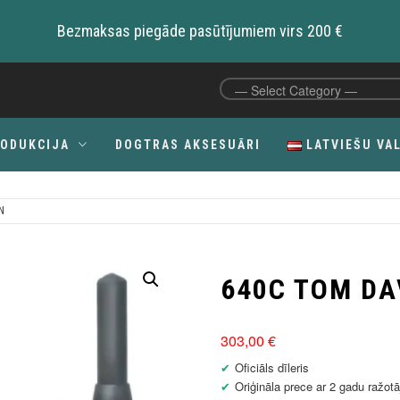
Bezmaksas piegāde pasūtījumiem virs 200 €
RODUKCIJA
DOGTRAS AKSESUĀRI
LATVIEŠU VA
N
C
640C TOM DA
303,00
€
Oficiāls dīleris
Oriģināla prece ar 2 gadu ražotā