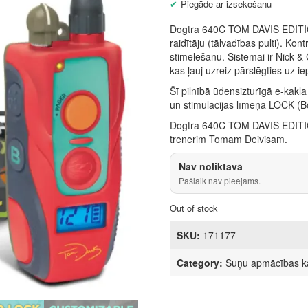
Piegāde ar izsekošanu
Dogtra 640C TOM DAVIS EDITION 
raidītāju (tālvadības pulti). Kont
stimelēšanu. Sistēmai ir Nick &
kas ļauj uzreiz pārslēgties uz ie
Šī pilnībā ūdensizturīgā e-kakl
un stimulācijas līmeņa LOCK (Bo
Dogtra 640C TOM DAVIS EDITION
trenerim Tomam Deivisam.
Nav noliktavā
Pašlaik nav pieejams.
Out of stock
SKU:
171177
Category:
Suņu apmācības ka