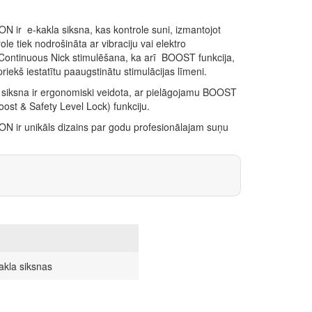
ir e-kakla siksna, kas kontrole suni, izmantojot
role tiek nodrošināta ar vibraciju vai elektro
 Continuous Nick stimulēšana, ka arī BOOST funkcija,
priekš iestatītu paaugstinātu stimulācijas līmeni.
a siksna ir ergonomiski veidota, ar pielāgojamu BOOST
ost & Safety Level Lock) funkciju.
 ir unikāls dizains par godu profesionālajam suņu
kla siksnas