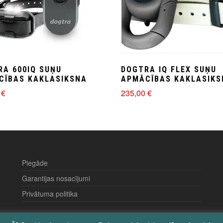
RA 600IQ SUŅU
DOGTRA IQ FLEX SUŅU
CĪBAS KAKLASIKSNA
APMĀCĪBAS KAKLASIKS
0
€
235,00
€
Piegāde
Garantijas nosacījumi
Privātuma politika