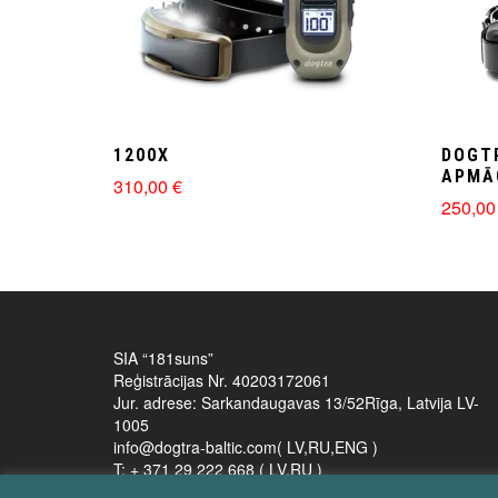
1200X
DOGT
APMĀ
310,00
€
250,0
SIA “181suns”
Reģistrācijas Nr. 40203172061
Jur. adrese: Sarkandaugavas 13/52Rīga, Latvija LV-
1005
info@dogtra-baltic.com( LV,RU,ENG )
T: + 371 29 222 668 ( LV,RU )