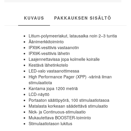
Square
-
koiran
KUVAUS
PAKKAUKSEN SISÄLTÖ
koulutuspanta
määrä
Litium-polymeeriakut, latausaika noin 2–3 tuntia
Äänimerkkitoiminto
IPX9K-vesitiivis vastaanotin
IPX9K-vesitiivis lähetin
Laajennettavissa jopa kolmelle koiralle
Kestävä lähetinkotelo
LED-valo vastaanottimessa
High Performance Pager (XPP) -värinä ilman
stimulaatiota
Kantama jopa 1200 metriä
LCD-näyttö
Portaaton säätöpyörä, 100 stimulaatiotasoa
Matalasta korkeaan säädettävä stimulaatio
Nick- ja Continuous-stimulaatio
Mukautettava BOOSTER-toiminto
Stimulaatiotason lukitus