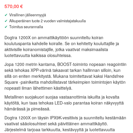
570,00
€
Virallinen jälleenmyyjä
Alkuperäinen tuote 2 vuoden valmistajatakuulla
Toimitus seurannalla
Dogtra 1200X on ammattikäyttöön suunniteltu koiran
koulutuspanta kahdelle koiralle. Se on kehitetty kouluttajille ja
aktiivisille koiranomistajille, jotka vaativat maksimaalista
luotettavuutta kaikissa olosuhteissa.
Jopa 1200 metrin kantama, BOOST-toiminto nopeaan reagointiin
sekä tehokas XPP-värinä takaavat tarkan hallinnan silloin, kun
sillä on eniten merkitystä. Mukana toimitettavat kaksi Handsfree
Square -painiketta mahdollistavat tärkeimpien toimintojen käytön
nopeasti ilman lähettimen käsittelyä.
Metallinen suojakuori suojaa vastaanottimia iskuilta ja kovalta
käytöltä, kun taas tehokas LED-valo parantaa koiran näkyvyyttä
hämärässä ja pimeässä.
Dogtra 1200X on täysin IPX9K-vesitiivis ja suunniteltu kestämään
vaativat sääolosuhteet sekä päivittäinen ammattikäyttö.
Järjestelmä tarjoaa tarkkuutta, kestävyyttä ja luotettavuutta