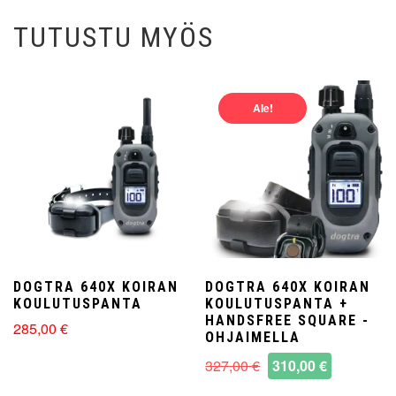
TUTUSTU MYÖS
Ale!
DOGTRA 640X KOIRAN
DOGTRA 640X KOIRAN
KOULUTUSPANTA
KOULUTUSPANTA +
HANDSFREE SQUARE -
285,00
€
OHJAIMELLA
Alkuperäinen
Nykyinen
327,00
€
310,00
€
hinta
hinta