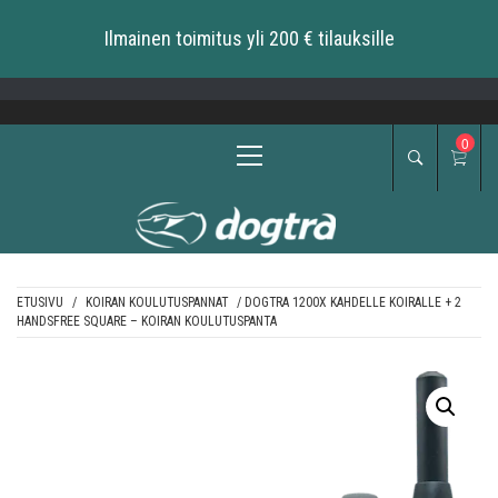
Ilmainen toimitus yli 200 € tilauksille
Skip
to
content
Primary
0
Menu
ETUSIVU
/
KOIRAN KOULUTUSPANNAT
/ DOGTRA 1200X KAHDELLE KOIRALLE + 2
HANDSFREE SQUARE – KOIRAN KOULUTUSPANTA
DOGTRA BALTIC