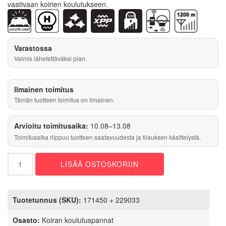
vaativaan koirien koulutukseen.
Varastossa
Valmis lähetettäväksi pian.
Ilmainen toimitus
Tämän tuotteen toimitus on ilmainen.
Arvioitu toimitusaika:
10.08–13.08
Toimitusaika riippuu tuotteen saatavuudesta ja tilauksen käsittelystä.
Dogtra
LISÄÄ OSTOSKORIIN
1200X
kahdelle
koiralle
+
Tuotetunnus (SKU):
171450 + 229033
2
Handsfree
Osasto:
Koiran koulutuspannat