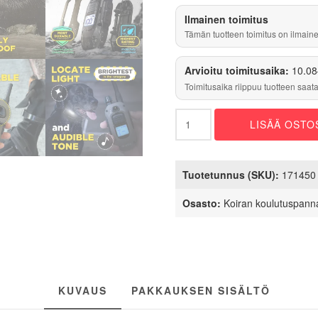
Ilmainen toimitus
Tämän tuotteen toimitus on ilmaine
Arvioitu toimitusaika:
10.08
Toimitusaika riippuu tuotteen saata
Dogtra
LISÄÄ OSTO
1200X
kahdelle
koiralle
-
Tuotetunnus (SKU):
171450
koiran
koulutuspanta
Osasto:
Koiran koulutuspann
määrä
KUVAUS
PAKKAUKSEN SISÄLTÖ