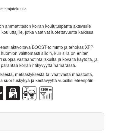
mistajatakuulla
on ammattitason koiran koulutuspanta aktiivisille
 kouluttajille, jotka vaativat luotettavuutta kaikissa
asti aktivoitava BOOST-toiminto ja tehokas XPP-
uomion välittömästi silloin, kun sillä on eniten
 suojaa vastaanotinta iskuilta ja kovalta käytöltä, ja
 parantaa koiran näkyvyyttä hämärässä.
tuksesta, metsästyksestä tai vaativasta maastosta,
a suorituskykyä ja kestävyyttä vuosiksi eteenpäin.