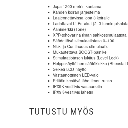
Jopa 1200 metrin kantama
Kahden koiran järjestelmä
Laajennettavissa jopa 3 koiralle
Ladattavat Li-Po-akut (2–3 tunnin pikalat
Äänimerkki (Tone)
XPP-tehovärinä ilman sähköstimulaatiota
Säädettävä stimulaatiotaso 0–100
Nick- ja Continuous-stimulaatio
Mukautettava BOOST-painike
Stimulaatiotason lukitus (Level Lock)
Helppokäyttöinen säätökiekko (Rheostat D
Selkeä LCD-näyttö
Vastaanottimen LED-valo
Erittäin kestävä lähettimen runko
IPX9K-vesitiivis vastaanotin
IPX9K-vesitiivis lähetin
TUTUSTU MYÖS