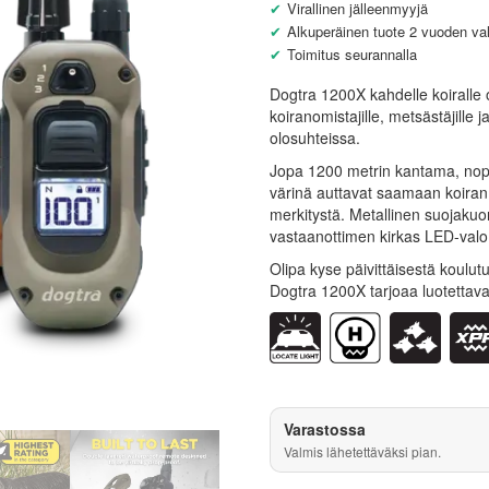
Virallinen jälleenmyyjä
Alkuperäinen tuote 2 vuoden val
Toimitus seurannalla
Dogtra 1200X kahdelle koiralle 
koiranomistajille, metsästäjille ja
olosuhteissa.
Jopa 1200 metrin kantama, nope
värinä auttavat saamaan koiran h
merkitystä. Metallinen suojakuori
vastaanottimen kirkas LED-valo
Olipa kyse päivittäisestä koulu
Dogtra 1200X tarjoaa luotettava
Varastossa
Valmis lähetettäväksi pian.