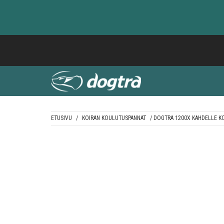
Skip
to
content
ETUSIVU
/
KOIRAN KOULUTUSPANNAT
/ DOGTRA 1200X KAHDELLE K
DOGTRA BALTI