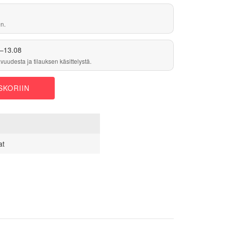
n.
–13.08
vuudesta ja tilauksen käsittelystä.
SKORIIN
at