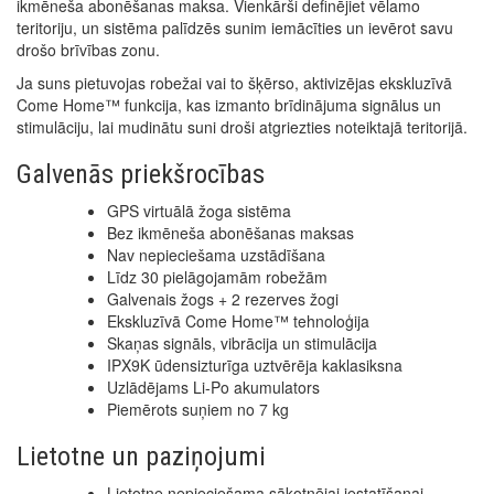
ikmēneša abonēšanas maksa. Vienkārši definējiet vēlamo
teritoriju, un sistēma palīdzēs sunim iemācīties un ievērot savu
drošo brīvības zonu.
Ja suns pietuvojas robežai vai to šķērso, aktivizējas ekskluzīvā
Come Home™ funkcija, kas izmanto brīdinājuma signālus un
stimulāciju, lai mudinātu suni droši atgriezties noteiktajā teritorijā.
Galvenās priekšrocības
GPS virtuālā žoga sistēma
Bez ikmēneša abonēšanas maksas
Nav nepieciešama uzstādīšana
Līdz 30 pielāgojamām robežām
Galvenais žogs + 2 rezerves žogi
Ekskluzīvā Come Home™ tehnoloģija
Skaņas signāls, vibrācija un stimulācija
IPX9K ūdensizturīga uztvērēja kaklasiksna
Uzlādējams Li-Po akumulators
Piemērots suņiem no 7 kg
Lietotne un paziņojumi
Lietotne nepieciešama sākotnējai iestatīšanai