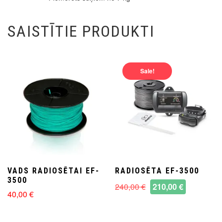
SAISTĪTIE PRODUKTI
Sale!
VADS RADIOSĒTAI EF-
RADIOSĒTA EF-3500
3500
Original
Current
240,00
€
210,00
€
40,00
€
price
price
was:
is:
240,00 €.
210,00 €.