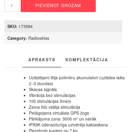
DOGTRA
PIEVIENOT GROZAM
GPS
SĒTA
quantity
SKU:
173584
Category:
Radiosētas
APRAKSTS
KOMPLEKTĀCIJA
Uzlādējami litija polimēru akumulatori (uzlādes laiks
2–3 stundas)
Skaņas signāls
Vibrācija bez stimulācijas
100 stimulācijas līmeņi
Zema līdz vidēja stimulācija
Pielāgojams virtuālais GPS žogs
Pārklājuma zona: 3000 m² un vairāk
IPX9K ūdensizturīga uztvērēja kaklasiksna
Piemērots suņiem no 7 kg