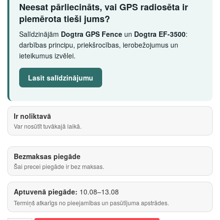
Neesat pārliecināts, vai GPS radiosēta ir
piemērota tieši jums?
Salīdzinājām
Dogtra GPS Fence
un
Dogtra EF-3500
:
darbības principu, priekšrocības, ierobežojumus un
ieteikumus izvēlei.
Lasīt salīdzinājumu
Ir noliktavā
Var nosūtīt tuvākajā laikā.
Bezmaksas piegāde
Šai precei piegāde ir bez maksas.
Aptuvenā piegāde:
10.08–13.08
Termiņš atkarīgs no pieejamības un pasūtījuma apstrādes.