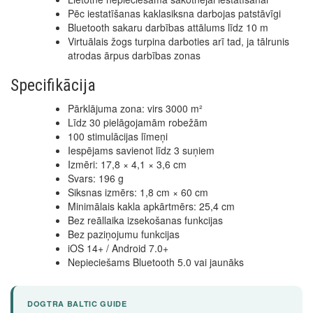
Pēc iestatīšanas kaklasiksna darbojas patstāvīgi
Bluetooth sakaru darbības attālums līdz 10 m
Virtuālais žogs turpina darboties arī tad, ja tālrunis
atrodas ārpus darbības zonas
Specifikācija
Pārklājuma zona: virs 3000 m²
Līdz 30 pielāgojamām robežām
100 stimulācijas līmeņi
Iespējams savienot līdz 3 suņiem
Izmēri: 17,8 × 4,1 × 3,6 cm
Svars: 196 g
Siksnas izmērs: 1,8 cm × 60 cm
Minimālais kakla apkārtmērs: 25,4 cm
Bez reāllaika izsekošanas funkcijas
Bez paziņojumu funkcijas
iOS 14+ / Android 7.0+
Nepieciešams Bluetooth 5.0 vai jaunāks
DOGTRA BALTIC GUIDE