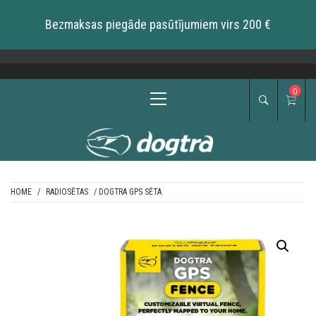
Bezmaksas piegāde pasūtījumiem virs 200 €
Skip
to
content
Primary
0
Menu
HOME
/
RADIOSĒTAS
/ DOGTRA GPS SĒTA
DOGTRA BALTIC